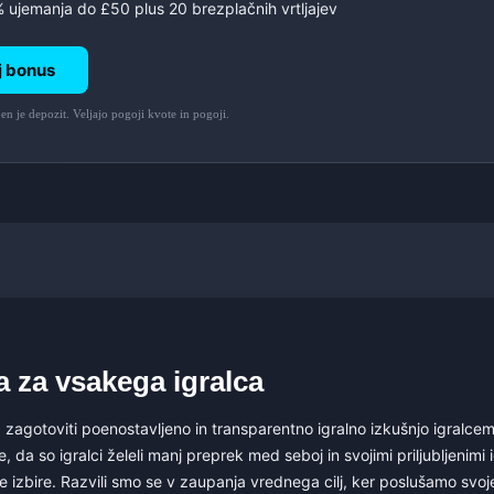
ujemanja do £50 plus 20 brezplačnih vrtljajev
j bonus
en je depozit. Veljajo pogoji kvote in pogoji.
 za vsakega igralca
: zagotoviti poenostavljeno in transparentno igralno izkušnjo igralcem
je, da so igralci želeli manj preprek med seboj in svojimi priljubljeni
 izbire. Razvili smo se v zaupanja vrednega cilj, ker poslušamo svoje 