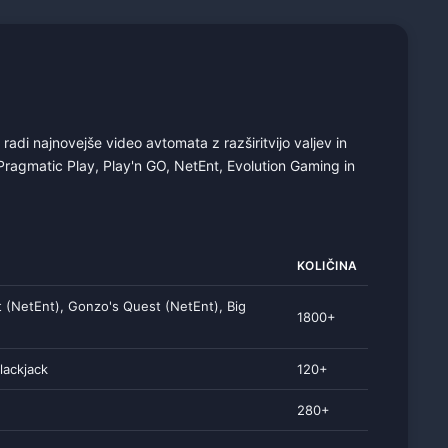
radi najnovejše video avtomata z razširitvijo valjev in
 Pragmatic Play, Play'n GO, NetEnt, Evolution Gaming in
KOLIČINA
t (NetEnt), Gonzo's Quest (NetEnt), Big
1800+
lackjack
120+
280+