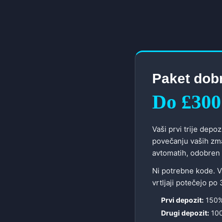
Paket dob
Do £300 
Vaši prvi trije depo
povečanju vaših zma
avtomatih, odobren 
Ni potrebne kode. Va
vrtljaji potečejo po
Prvi depozit:
150% 
Drugi depozit:
100