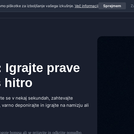
mo piškotke za izboljšanje vašega izkušnje.
Več informacij
Sprejmem
Z
 Igrajte prave
 hitro
ajte se v nekaj sekundah, zahtevajte
 varno deponirajte in igrajte na namizju ali
ogoje bonusa ali se prijavite in odkrijte ponudbo.