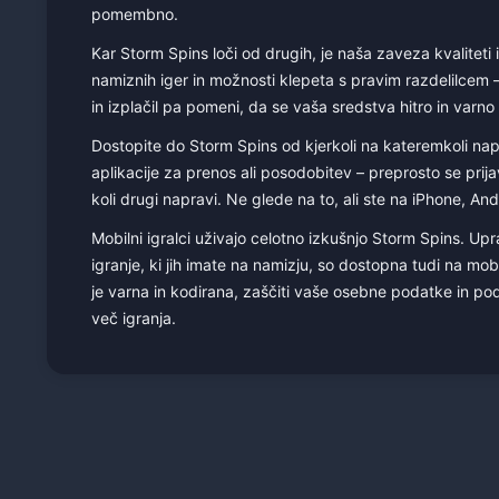
pomembno.
Kar Storm Spins loči od drugih, je naša zaveza kvalitet
namiznih iger in možnosti klepeta s pravim razdelilcem
in izplačil pa pomeni, da se vaša sredstva hitro in varno
Dostopite do Storm Spins od kjerkoli na kateremkoli napr
aplikacije za prenos ali posodobitev – preprosto se prija
koli drugi napravi. Ne glede na to, ali ste na iPhone, Andr
Mobilni igralci uživajo celotno izkušnjo Storm Spins. Upra
igranje, ki jih imate na namizju, so dostopna tudi na m
je varna in kodirana, zaščiti vaše osebne podatke in podat
več igranja.