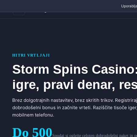
Uporablja
Storm Spins Casino
HITRI VRTLJAJI
Storm Spins Casino:
igre, pravi denar, res
Brez dolgotrajnih nastavitev, brez skritih trikov. Registrir
dobrodošelni bonus in začnite vrteti. Raziščite tisoče iger,
mobilnem telefonu.
Do 500
Spodaj si oglejte celoten dobrodošelni paket in p