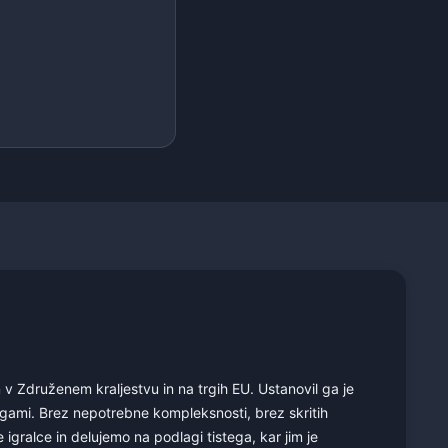
 v Združenem kraljestvu in na trgih EU. Ustanovil ga je
mi igami. Brez nepotrebne kompleksnosti, brez skritih
igralce in delujemo na podlagi tistega, kar jim je