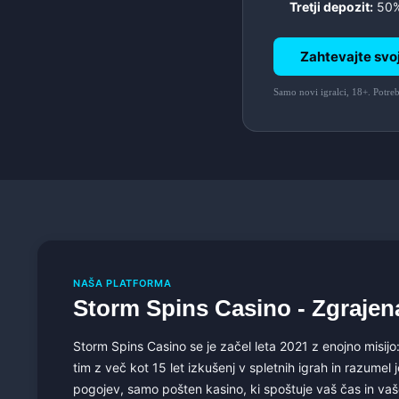
Tretji depozit:
50% 
Zahtevajte svo
Samo novi igralci, 18+. Potreb
NAŠA PLATFORMA
Storm Spins Casino - Zgrajena
Storm Spins Casino se je začel leta 2021 z enojno misijo
tim z več kot 15 let izkušenj v spletnih igrah in razumel 
pogojev, samo pošten kasino, ki spoštuje vaš čas in vaše