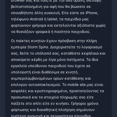
browser σας και παίξτε με την ίδια ομαλή, διεπαφή
βελτιστοποιημένη για αφή που θα βιώσατε σε
οποιαδήποτε άλλη συσκευή. Είτε είστε σε iPhone,
τηλέφωνο Android ή tablet, τα παιχνίδια μας
φορτώνουν γρήγορα και εκτελούνται αξιόπιστα χωρίς
να θυσιάζουν γραφικά ή ποιότητα παιχνιδιού.
Οι παίκτες κινητών έχουν πρόσβαση στην πλήρη
εμπειρία Storm Spins. Διαχειριστείτε το λογαριασμό
σας, δείτε το υπόλοιπό σας, καταθέστε κεφάλαια και
αποσύρετε κέρδη με λίγα μόνο πατήματα. Τα ίδια
εργαλεία υπεύθυνου παιχνιδιού που έχετε σε
υπολογιστή είναι διαθέσιμα σε κινητό,
συμπεριλαμβανομένων ορίων κατάθεσης και
επιλογών αυτοαποκλεισμού. Το mobile site μας είναι
ασφαλές και κρυπτογραφημένο, προστατεύοντας τα
προσωπικά και τα στοιχεία πληρωμής σας είτε
παίζετε στο σπίτι είτε εν κινήσει. Γρήγοροι χρόνοι
φόρτωσης και διαισθητική πλοήγηση σημαίνουν
λιγότερη αναμονή και περισσότερα παιχνίδια.