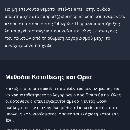
Για μη επείγοντα θέματα, στείλτε email στην ομάδα
υποστήριξης στο
support@stormspins.com
και αναμένετε
πλήρη απάντηση εντός 24 ωρών. Η ομάδα υποστήριξης
λειτουργεί στα αγγλικά και καλύπτει όλες τις ανάγκες
των παικτών από τη ρύθμιση λογαριασμού μέχri το
συνεχιζόμενο παιχνίδι.
Μέθοδοι Κατάθεσης και Όρια
Επιλέξτε από μια ποικιλία ασφαλών τρόπων πληρωμής για
να χρηματοδοτήσετε το λογαριασμό σας Storm Spins. Όλες
οι καταθέσεις επεξεργάζονται άμεσα ή εντός ωρών,
ανάλογα με την επιλεγμένη μέθοδο. Για να δικαιούστε το
μπόνους καλωσορίσματος, απαιτείται ελάχιστη κατάθεση
$20.