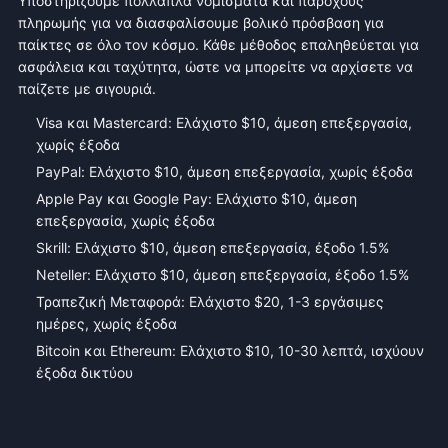
Υποστηρίζουμε πολλαπλά νομίσματα και παρόχους
πληρωμής για να διασφαλίσουμε βολικό πρόσβαση για
παίκτες σε όλο τον κόσμο. Κάθε μέθοδος επαληθεύεται για
ασφάλεια και ταχύτητα, ώστε να μπορείτε να αρχίσετε να
παίζετε με σιγουριά.
Visa και Mastercard: Ελάχιστο $10, άμεση επεξεργασία,
χωρίς έξοδα
PayPal: Ελάχιστο $10, άμεση επεξεργασία, χωρίς έξοδα
Apple Pay και Google Pay: Ελάχιστο $10, άμεση
επεξεργασία, χωρίς έξοδα
Skrill: Ελάχιστο $10, άμεση επεξεργασία, έξοδο 1.5%
Neteller: Ελάχιστο $10, άμεση επεξεργασία, έξοδο 1.5%
Τραπεζική Μεταφορά: Ελάχιστο $20, 1-3 εργάσιμες
ημέρες, χωρίς έξοδα
Bitcoin και Ethereum: Ελάχιστο $10, 10-30 λεπτά, ισχύουν
έξοδα δικτύου