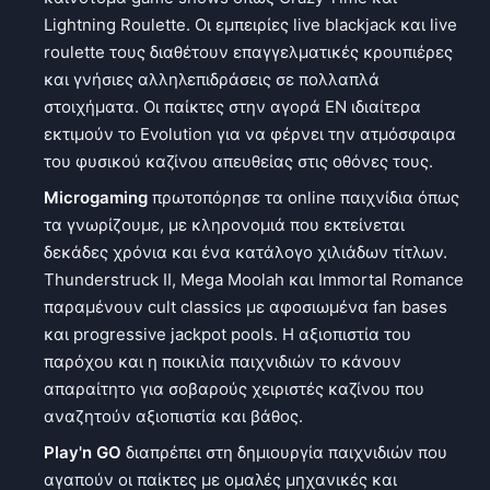
Lightning Roulette. Οι εμπειρίες live blackjack και live
roulette τους διαθέτουν επαγγελματικές κρουπιέρες
και γνήσιες αλληλεπιδράσεις σε πολλαπλά
στοιχήματα. Οι παίκτες στην αγορά EN ιδιαίτερα
εκτιμούν το Evolution για να φέρνει την ατμόσφαιρα
του φυσικού καζίνου απευθείας στις οθόνες τους.
Microgaming
πρωτοπόρησε τα online παιχνίδια όπως
τα γνωρίζουμε, με κληρονομιά που εκτείνεται
δεκάδες χρόνια και ένα κατάλογο χιλιάδων τίτλων.
Thunderstruck II, Mega Moolah και Immortal Romance
παραμένουν cult classics με αφοσιωμένα fan bases
και progressive jackpot pools. Η αξιοπιστία του
παρόχου και η ποικιλία παιχνιδιών το κάνουν
απαραίτητο για σοβαρούς χειριστές καζίνου που
αναζητούν αξιοπιστία και βάθος.
Play'n GO
διαπρέπει στη δημιουργία παιχνιδιών που
αγαπούν οι παίκτες με ομαλές μηχανικές και