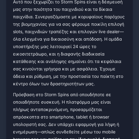
Αυτό που ξεχωρίζει το Storm Spins είναι η δέσμευσή
μας στην ποιότητα του παιχνιδιού και τα δίκαια
παιχνίδια. Συνεργαζόμαστε με κορυφαίους παρόχους
της βιομηχανίας για να σας φέρουμε ποικίλη επιλογή
slots, παιχνιδιών τραπέζης και επιλογών live dealer—
όλα ελεγμένα για δικαιοσύνη και απόδοση. Η ομάδα
υποστήριξης μας λειτουργεί 24 ώρες το
εικοσιτετράωρο, και η διαφανής διαδικασία
κατάθεσης και ανάληψης σημαίνει ότι τα κεφάλαια
σας κινούνται γρήγορα και με ασφάλεια. Έχουμε
άδεια και ρύθμιση, με την προστασία του παίκτη στο
κέντρο όλων των δραστηριοτήτων μας.
Πρόσβαση στο Storm Spins από οπουδήποτε σε
οποιαδήποτε συσκευή. Η πλατφόρμα μας είναι
πλήρως ανταποκρινόμενη, προσαρμόζεται
απρόσκοπτα στο smartphone, tablet ή browser
υπολογιστή σας. Δεν υπάρχει εφαρμογή για λήψη ή
ενημέρωση—απλώς συνδεθείτε μέσω του mobile