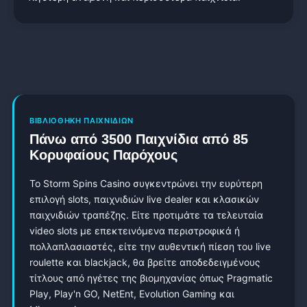
ΒΙΒΛΙΟΘΉΚΗ ΠΑΙΧΝΙΔΙΏΝ
Πάνω από 3500 Παιχνίδια από 85
Κορυφαίους Παρόχους
Το Storm Spins Casino συγκεντρώνει την ευρύτερη
επιλογή slots, παιχνιδιών live dealer και κλασικών
παιχνιδιών τραπέζης. Είτε προτιμάτε τα τελευταία
video slots με επεκτεινόμενα περιστροφικά ή
πολλαπλασιαστές, είτε την αυθεντική πίεση του live
roulette και blackjack, θα βρείτε αποδεδειγμένους
τίτλους από ηγέτες της βιομηχανίας όπως Pragmatic
Play, Play'n GO, NetEnt, Evolution Gaming και