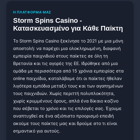
Η ΠΛΑΤΦΌΡΜΑ ΜΑΣ
Storm Spins Casino -
Κατασκευασμένο για Κάθε Παίκτη
Το Storm Spins Casino ξεκίνησε το 2021 με μια μόνη
αποστολή: να παρέχει μια ολοκληρωμένη, διαφανή
εμπειρία παιχνιδιού στους παίκτες σε όλη τη
Βρετανία και τις αγορές της ΕΕ. Ιδρύθηκε από μια
ομάδα με περισσότερα από 15 χρόνια εμπειρίας στα
online παιχνίδια, καταλάβαμε ότι οι παίκτες ήθελαν
λιγότερα εμπόδια μεταξύ τους και των αγαπημένων
τους παιχνιδιών. Χωρίς περιττή πολυπλοκότητα,
χωρίς κρυμμένους όρους, απλά ένα δίκαιο καζίνο
που σέβεται το χρόνο και τις επιλογές σας. Έχουμε
αναπτυχθεί σε ένα αξιόπιστο προορισμό επειδή
ακούμε τους παίκτες μας και δρούμε στο τι είναι
σημαντικό για αυτούς.