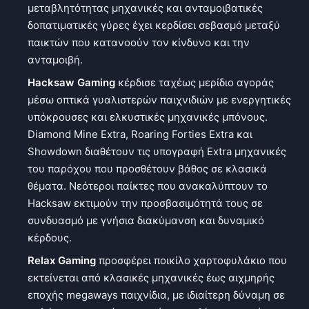
μεταβλητότητας μηχανικές και ανταμοιβατικές
δοπατιματικές γύρες έχει κερδίσει σεβασμό μεταξύ
παικτών που κατανοούν τον κίνδυνο και την
ανταμοιβή.
Hacksaw Gaming
κέρδισε ταχέως μερίδιο αγοράς
μέσω οπτικά γυαλιστερών παιχνιδιών με ενεργητικές
υπόκρουσες και ελκυστικές μηχανικές μπόνους.
Diamond Mine Extra, Roaring Forties Extra και
Showdown διαθέτουν τις υπογραφή Extra μηχανικές
του παρόχου που προσθέτουν βάθος σε κλασικά
θέματα. Νεότεροι παίκτες που ανακαλύπτουν το
Hacksaw εκτιμούν την προσβασιμότητά τους σε
συνδυασμό με γνήσια διακύμανση και δυναμικό
κέρδους.
Relax Gaming
προσφέρει ποικίλο χαρτοφυλάκιο που
εκτείνεται από κλασικές μηχανικές έως αιχμηρής
εποχής megaways παιχνίδια, με ιδιαίτερη δύναμη σε