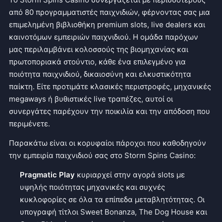
από 80 προγραμματιστές παιχνιδιών, φέρνοντας σας μια
επιμελημένη βιβλιοθήκη premium slots, live dealers και
καινοτόμων εμπειριών παιχνιδιού. Η ομάδα παρόχων
μας περιλαμβάνει κολοσσούς της βιομηχανίας και
πρωτοποριακά στούντιο, κάθε ένα επιλεγμένο για
ποιότητα παιχνιδιού, δικαιοσύνη και ελκυστικότητα
παίκτη. Είτε προτιμάτε κλασικές περιστροφές, μηχανικές
megaways ή βυθιστικές live τραπέζες, αυτοί οι
συνεργάτες παρέχουν την ποικιλία και την απόδοση που
περιμένετε.
Παρακάτω είναι οι κορυφαίοι πάροχοι που καθοδηγούν
την εμπειρία παιχνιδιού σας στο Storm Spins Casino:
Pragmatic Play
κυριαρχεί στην αγορά slots με
υψηλής ποιότητας μηχανικές και συχνές
κυκλοφορίες σε όλα τα επίπεδα μεταβλητότητας. Οι
υπογραφή τίτλοι Sweet Bonanza, The Dog House και