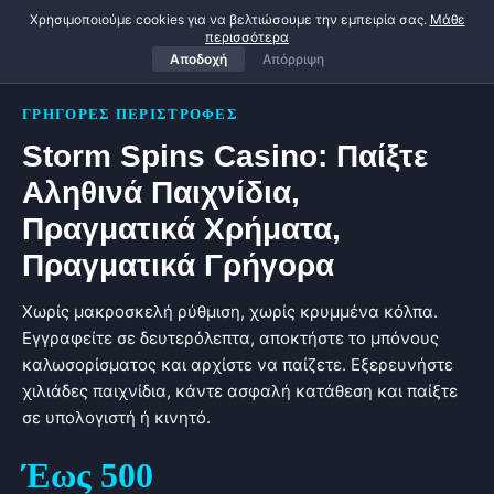
Χρησιμοποιούμε cookies για να βελτιώσουμε την εμπειρία σας.
Μάθε
Storm Spins Casino
EL
Παίξε
▾
περισσότερα
Αποδοχή
Απόρριψη
ΓΡΉΓΟΡΕΣ ΠΕΡΙΣΤΡΟΦΈΣ
Storm Spins Casino: Παίξτε
Αληθινά Παιχνίδια,
Πραγματικά Χρήματα,
Πραγματικά Γρήγορα
Χωρίς μακροσκελή ρύθμιση, χωρίς κρυμμένα κόλπα.
Εγγραφείτε σε δευτερόλεπτα, αποκτήστε το μπόνους
καλωσορίσματος και αρχίστε να παίζετε. Εξερευνήστε
χιλιάδες παιχνίδια, κάντε ασφαλή κατάθεση και παίξτε
σε υπολογιστή ή κινητό.
Έως 500