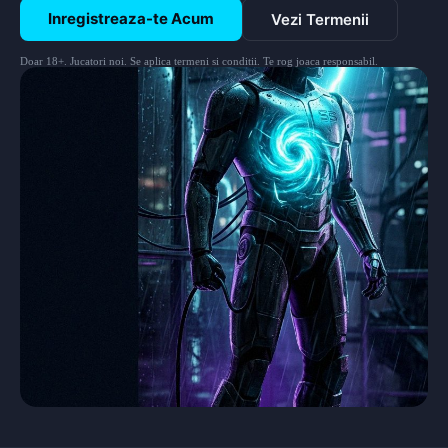
Inregistreaza-te Acum
Vezi Termenii
Doar 18+. Jucatori noi. Se aplica termeni si conditii. Te rog joaca responsabil.