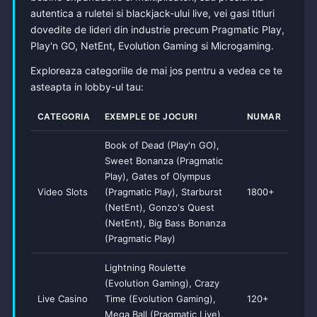
autentica a ruletei si blackjack-ului live, vei gasi titluri
dovedite de lideri din industrie precum Pragmatic Play,
Play'n GO, NetEnt, Evolution Gaming si Microgaming.
Exploreaza categoriile de mai jos pentru a vedea ce te
asteapta in lobby-ul tau:
CATEGORIA
EXEMPLE DE JOCURI
NUMAR
Book of Dead (Play'n GO),
Sweet Bonanza (Pragmatic
Play), Gates of Olympus
Video Slots
(Pragmatic Play), Starburst
1800+
(NetEnt), Gonzo's Quest
(NetEnt), Big Bass Bonanza
(Pragmatic Play)
Lightning Roulette
(Evolution Gaming), Crazy
Live Casino
Time (Evolution Gaming),
120+
Mega Ball (Pragmatic Live),