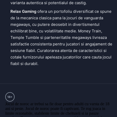
varianta autentica si potentialul de castig.
Relax Gaming
ofera un portofoliu diversificat ce spune
de la mecanica clasica pana la jocuri de vanguarda
megaways, cu putere deosebit in divertismentul
echilibrat bine, cu volatilitate medie. Money Train,
Temple Tumble si parteneritatile megaways livreaza
satisfactie consistenta pentru jucatori si angajament de
sesiune fiabil. Curatorarea atenta de caracteristici si
cotale furnizorului apeleaza jucatorilor care cauta jocul
fiabil si durabil.
18+
Jocul de noroc ar trebui sa fie doar pentru adulti cu varsta de 18
ani si peste. Jocul de noroc poate fi captivant. Te rog joaca in
limite rezonabile, stabileste limite de cheltuieli si ia pauze