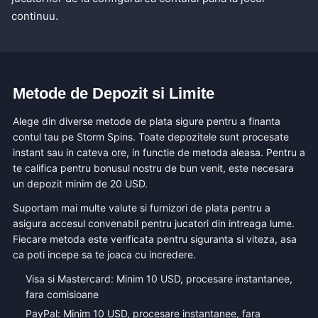
continuu.
Metode de Depozit si Limite
Alege din diverse metode de plata sigure pentru a finanta
contul tau pe Storm Spins. Toate depozitele sunt procesate
instant sau in cateva ore, in functie de metoda aleasa. Pentru a
te califica pentru bonusul nostru de bun venit, este necesara
un depozit minim de 20 USD.
Suportam mai multe valute si furnizori de plata pentru a
asigura accesul convenabil pentru jucatori din intreaga lume.
Fiecare metoda este verificata pentru siguranta si viteza, asa
ca poti incepe sa te joaca cu incredere.
Visa si Mastercard: Minim 10 USD, procesare instantanee,
fara comisioane
PayPal: Minim 10 USD, procesare instantanee, fara